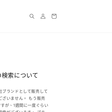
購
登
物
入
車
の検索について
社ブランドとして販売して
ございません。 もう販売
ですが、1週間に一度ぐらい