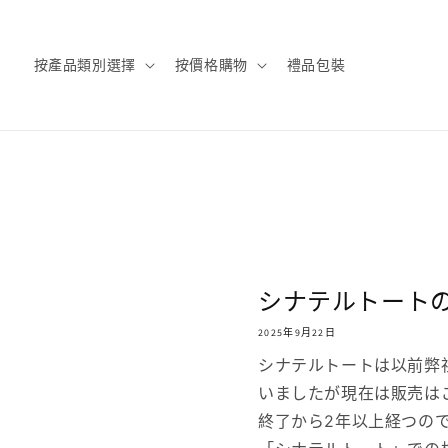
按產品類別選擇
按價格購物
禮品包裝
シナテルトート
2025年9月22日
シナテルトートは以前弊
いましたが現在は販売は
終了から2年以上経つの