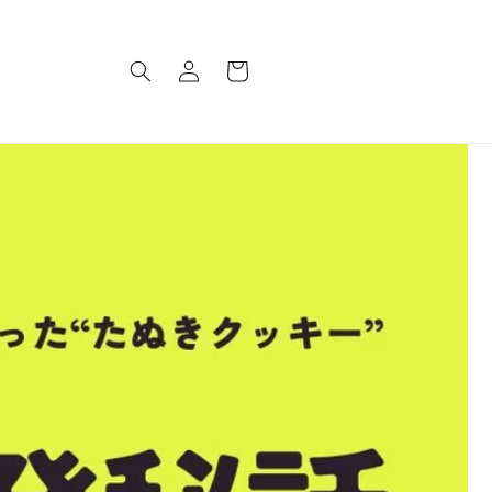
購
登
物
入
車