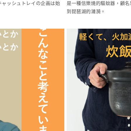
キャッシュトレイの企画は始
是一種信樂燒的驅蚊器，顧名
到琵琶湖的漣漪。