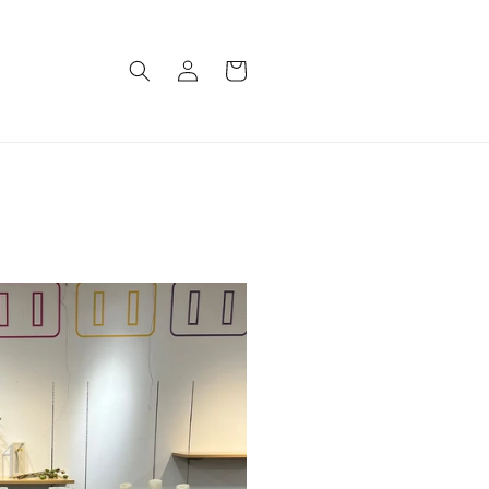
購
登
物
入
車