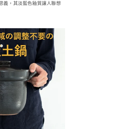
思義，其淡藍色釉質讓人聯想