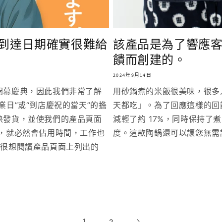
到達日期確實很難給
該產品是為了響應
饋而創建的。
2024年9月14日
開幕慶典，因此我們非常了解
用砂鍋煮的米飯很美味，很多
業日”或“到店慶祝的當天”的擔
天都吃」。為了回應這樣的回
快發貨，並使我們的產品頁面
減輕了約 17%，同時保持了
詢，就必然會佔用時間，工作也
度。這款陶鍋還可以讓您無需
的很想閱讀產品頁面上列出的
1
2