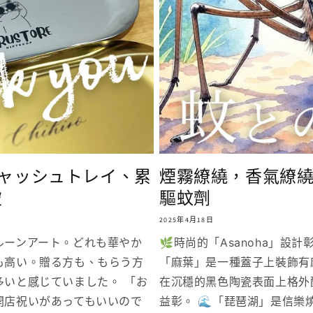
ャッシュトレイ、累
煙霧繚繞，香氣繚
破
驅蚊劑
2025年4月18日
ルーンアート。どれも華やか
🌿時尚的「Asanoha」設
も高い。贈る方も、もらう方
「麻葉」是一種蓋子上裝飾有
多いと感じていました。 「お
在沉穩的黑色陶瓷表面上格外
開店祝いがあってもいいので
益彰。 🌊「琵琶湖」是信樂