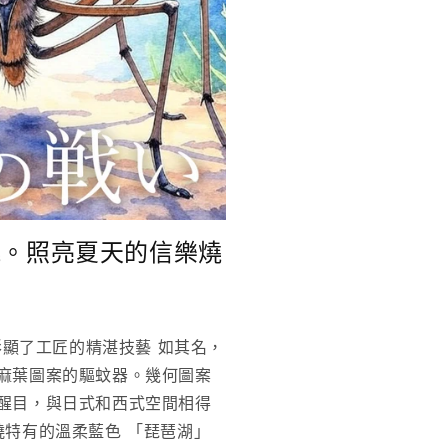
繞。照亮夏天的信樂燒
計彰顯了工匠的精湛技藝 如其名，
麻葉圖案的驅蚊器。幾何圖案
醒目，與日式和西式空間相得
燒特有的溫柔藍色 「琵琶湖」