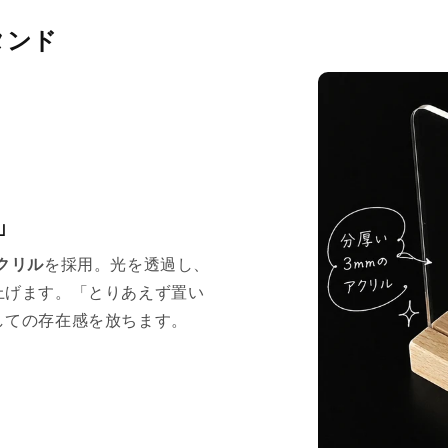
タンド
」
クリル
を採用。光を透過し、
上げます。「とりあえず置い
しての存在感を放ちます。