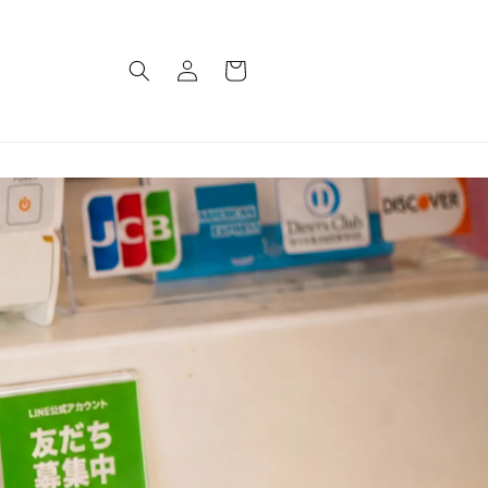
ロ
カ
グ
ー
イ
ト
ン