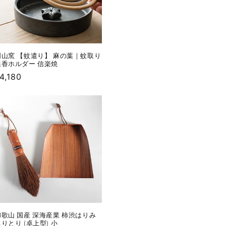
明山窯 【蚊遣り】 麻の葉｜蚊取り
線香ホルダー 信楽焼
通
4,180
常
価
格
和歌山 国産 深海産業 柿渋はりみ
りとり (卓上型) 小