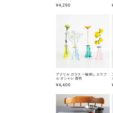
通
¥4,290
常
価
格
アクリル ガラス 一輪挿し カラフ
ル オシャレ 透明
通
¥4,400
常
価
格