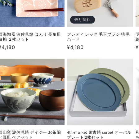
売り切れ
西海陶器 波佐見焼 はふり 長角皿
フレディ レック 毛玉ブラシ 猪毛
白桃 ２枚セット
ハード
通
¥4,180
通
¥4,180
¥
常
常
価
価
格
格
西山窯 波佐見焼 デイジー お茶碗
4th-market 萬古焼 sorbet オーバル
と豆皿 ペアセット
プレート 2枚セット
ち