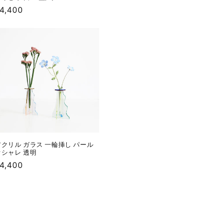
通
4,400
常
価
格
アクリル ガラス 一輪挿し パール
オシャレ 透明
通
4,400
常
価
格