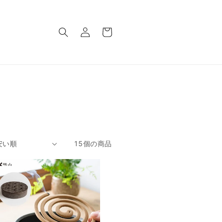
ロ
カ
グ
ー
イ
ト
ン
15個の商品