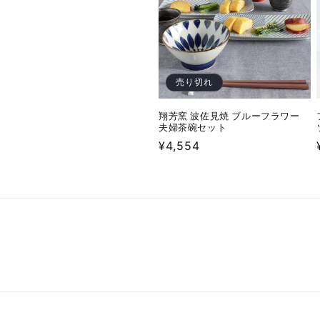
売り切れ
翔芳窯 波佐見焼 ブルーフラワー
夫婦茶碗セット
通
¥4,554
常
価
格