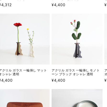
通
¥4,312
通
¥4,400
¥
常
常
価
価
格
格
アクリル ガラス 一輪挿し マット
アクリル ガラス 一輪挿し モノト
オシャレ 透明
ーン ブラック オシャレ 透明
通
¥4,400
通
¥4,400
¥
常
常
価
価
格
格