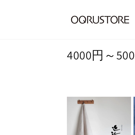
コ
4000円～5
レ
ク
シ
ョ
ン