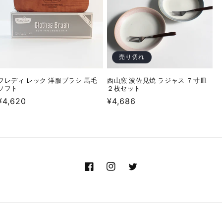
売り切れ
フレディ レック 洋服ブラシ 馬毛
西山窯 波佐見焼 ラジャス ７寸皿
ソフト
２枚セット
通
¥4,620
通
¥4,686
常
常
価
価
格
格
Facebook
Instagram
Twitter