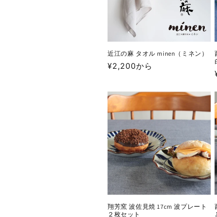
:
近江の麻 タオル minen（ミネン）
通
¥2,200から
常
価
格
翔芳窯 波佐見焼 17cm 波プレート
２枚セット