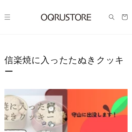
カ
ー
ト
信楽焼に入ったたぬきクッキ
ー