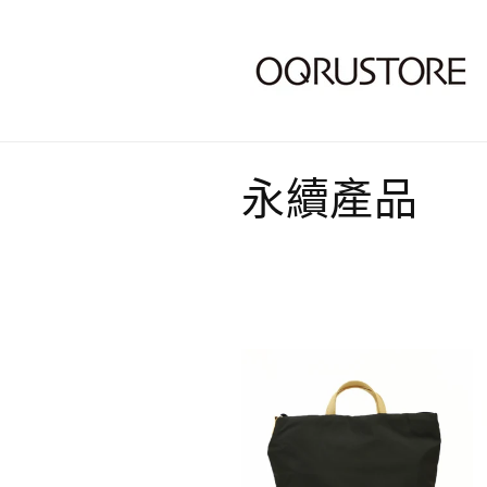
商
永續產品
品
系
列
: