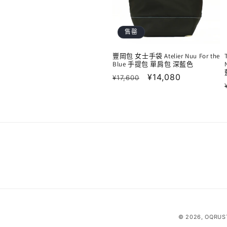
售罄
豐岡包 女士手袋 Atelier Nuu For the
Blue 手提包 單肩包 深藍色
定
售
¥14,080
¥17,600
價
價
© 2026,
OQRUS