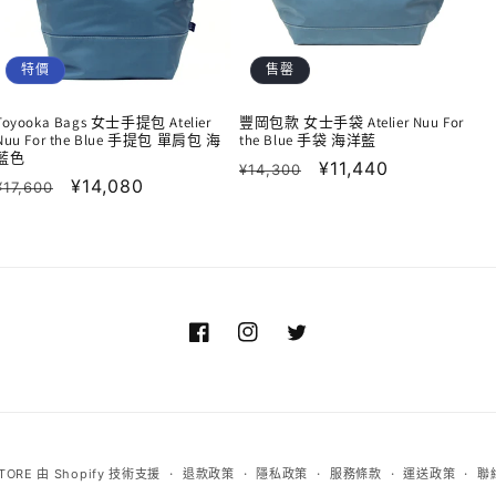
特價
售罄
Toyooka Bags 女士手提包 Atelier
豐岡包款 女士手袋 Atelier Nuu For
Nuu For the Blue 手提包 單肩包 海
the Blue 手袋 海洋藍
藍色
定
售
¥11,440
¥14,300
定
售
¥14,080
¥17,600
價
價
價
價
Facebook
Instagram
Twitter
TORE
由 Shopify 技術支援
退款政策
隱私政策
服務條款
運送政策
聯