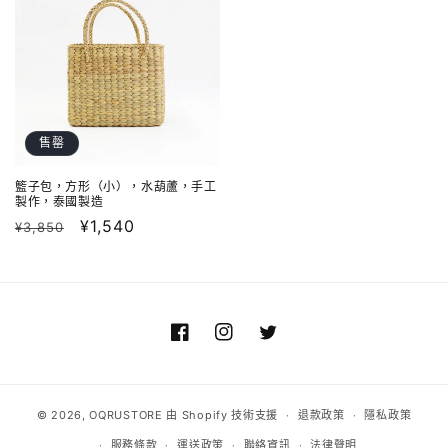
售罄
籃子包，方形（小），水葫蘆，手工
製作，泰國製造
定
售
¥1,540
¥3,850
價
價
Facebook
Instagram
Twitter
© 2026,
OQRUSTORE
由 Shopify 技術支援
退款政策
隱私政策
服務條款
運送政策
聯絡資訊
法律聲明