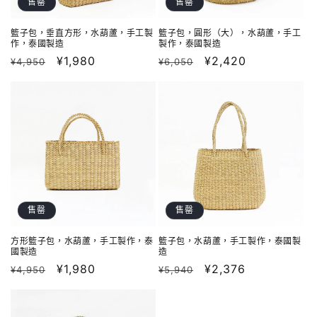
售罄
售罄
籃子包，垂直方形，水葫蘆，手工製
籃子包，圓形（大），水葫蘆，手工
作，泰國製造
製作，泰國製造
定
售
¥1,980
定
售
¥2,420
¥4,950
¥6,050
價
價
價
價
售罄
售罄
方形籃子包，水葫蘆，手工製作，泰
籃子包，水葫蘆，手工製作，泰國製
國製造
造
定
售
¥1,980
定
售
¥2,376
¥4,950
¥5,940
價
價
價
價