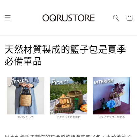
購
物
車
商
天然材質製成的籃子包是夏季
品
必備單品
系
列
: