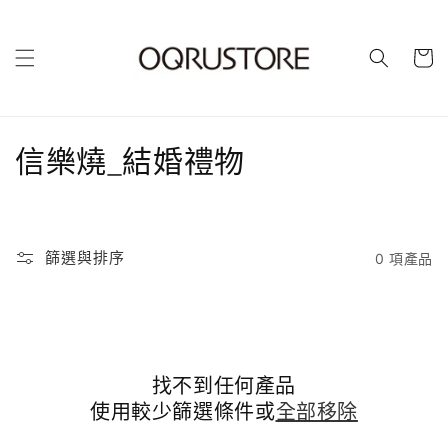
購
物
車
商
信樂燒_結婚禮物
品
系
篩選與排序
0 項產品
列
:
找不到任何產品
使用較少篩選條件或
全部移除