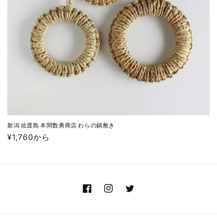
新潟 佐渡島 本間数勇商店 わらの鍋敷き
通
¥1,760から
常
価
格
Facebook
Instagram
Twitter