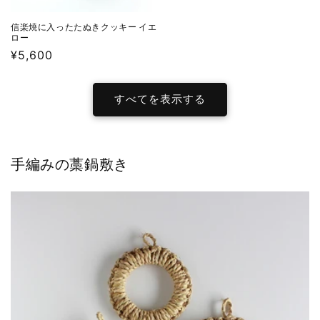
信楽焼に入ったたぬきクッキー イエ
ロー
通
¥5,600
常
価
すべてを表示する
格
手編みの藁鍋敷き