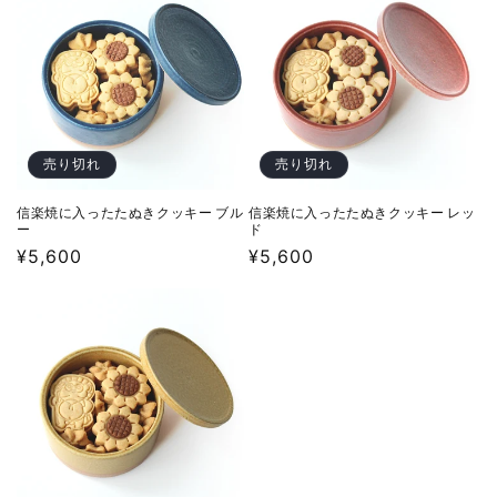
売り切れ
売り切れ
信楽焼に入ったたぬきクッキー ブル
信楽焼に入ったたぬきクッキー レッ
ー
ド
通
¥5,600
通
¥5,600
常
常
価
価
格
格