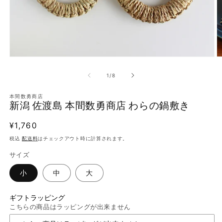
モ
ー
の
1
/
8
ダ
ル
で
本間数勇商店
新潟 佐渡島 本間数勇商店 わらの鍋敷き
メ
デ
ィ
通
¥1,760
ア
常
税込
配送料
はチェックアウト時に計算されます。
(1)
(
を
価
サイズ
開
格
く
小
中
大
ギフトラッピング
こちらの商品はラッピングが出来ません