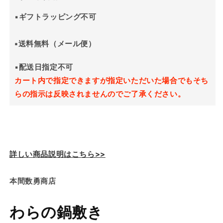
わ
わ
ら
ら
▪️
ギフトラッピング不可
の
の
鍋
鍋
▪️送料無料（メール便）
敷
敷
き
き
▪️
配送日指定不可
の
の
カート内で指定できますが指定いただいた場合でもそち
数
数
らの指示は反映されませんのでご了承ください。
量
量
を
を
減
増
ら
や
す
す
詳しい商品説明はこちら>>
本間数勇商店
わらの鍋敷き