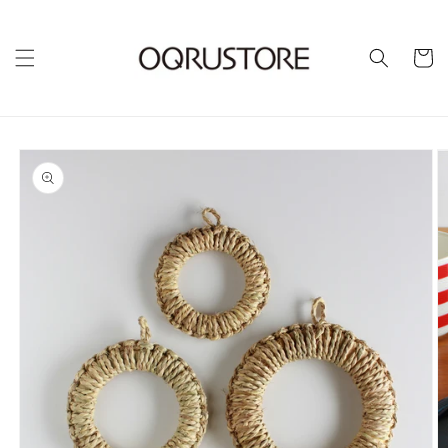
カ
ー
ト