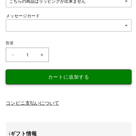
メッセージカード
数量
新
新
潟
潟
佐
佐
カートに追加する
渡
渡
島
島
本
本
間
間
コンビニ支払いについて
数
数
勇
勇
商
商
店
店
ℹ️
ギフト情報