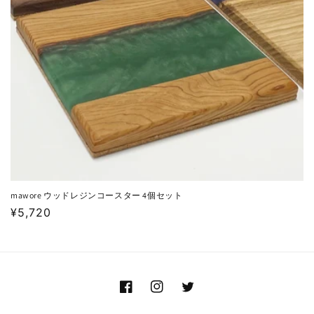
mawore ウッドレジンコースター 4個セット
通
¥5,720
常
価
格
Facebook
Instagram
Twitter