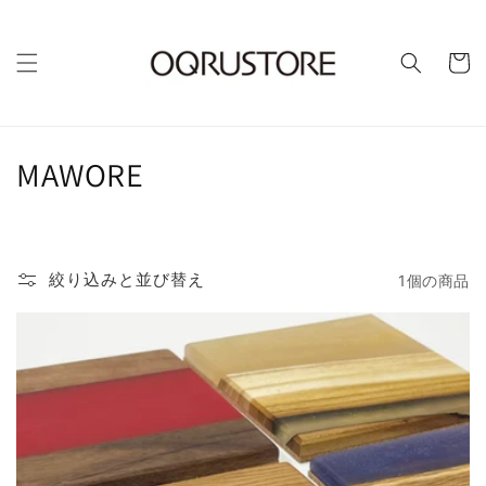
カ
ー
ト
コ
MAWORE
レ
ク
絞り込みと並び替え
1個の商品
シ
ョ
ン
: