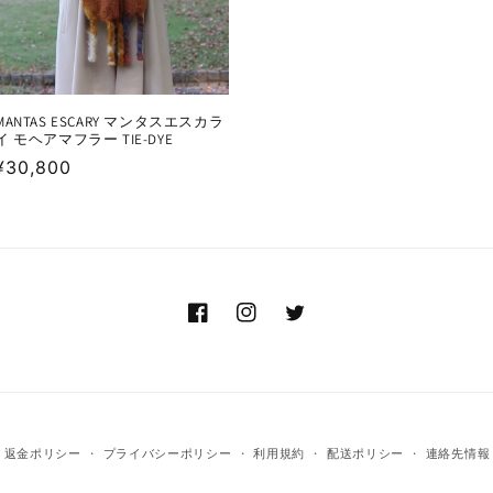
MANTAS ESCARY マンタスエスカラ
イ モヘアマフラー TIE-DYE
通
¥30,800
常
価
格
Facebook
Instagram
Twitter
返金ポリシー
プライバシーポリシー
利用規約
配送ポリシー
連絡先情報