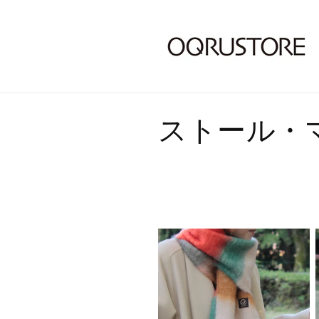
コ
ストール・
レ
ク
シ
ョ
ン