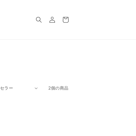
ロ
カ
グ
ー
イ
ト
ン
2個の商品