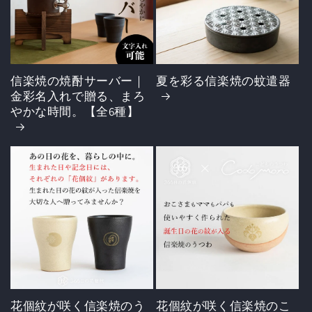
信楽焼の焼酎サーバー｜
夏を彩る信楽焼の蚊遣器
金彩名入れで贈る、まろ
やかな時間。【全6種】
花個紋が咲く信楽焼のう
花個紋が咲く信楽焼のこ