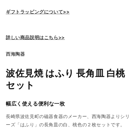
数
数
ギフトラッピングについて>>
量
量
を
を
減
増
ら
や
詳しい商品説明はこちら>>
す
す
西海陶器
波佐見焼 はふり 長角皿 白桃
セット
幅広く使える便利な一枚
長崎県波佐見町の磁器食器のメーカー、西海陶器よりシリ
ーズ「はふり」の長角皿の白、桃色の２枚セットです。