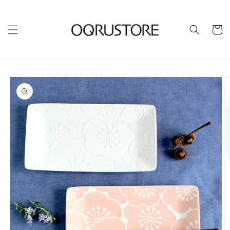
カ
ー
ト