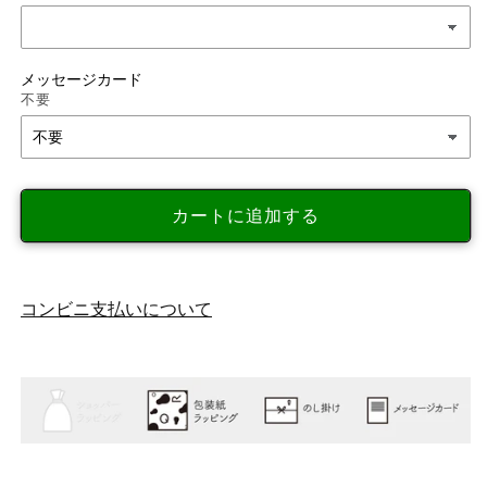
器
器
波
波
佐
佐
メッセージカード
見
見
不要
焼
焼
は
は
ふ
ふ
り
り
カートに追加する
長
長
角
角
皿
皿
白
白
コンビニ支払いについて
桃
桃
２
２
枚
枚
セ
セ
ッ
ッ
ト
ト
の
の