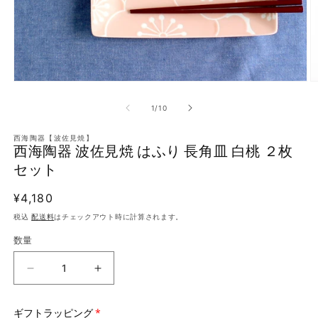
モ
ー
の
1
/
10
ダ
ル
で
西海陶器【波佐見焼】
西海陶器 波佐見焼 はふり 長角皿 白桃 ２枚
メ
デ
セット
ィ
ア
通
¥4,180
(1)
(
を
常
税込
配送料
はチェックアウト時に計算されます。
開
価
く
数量
格
西
西
海
海
陶
陶
ギフトラッピング