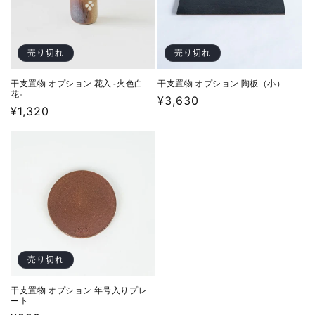
売り切れ
売り切れ
干支置物 オプション 花入 -火色白
干支置物 オプション 陶板（小）
花-
通
¥3,630
通
¥1,320
常
常
価
価
格
格
売り切れ
干支置物 オプション 年号入りプレ
ート