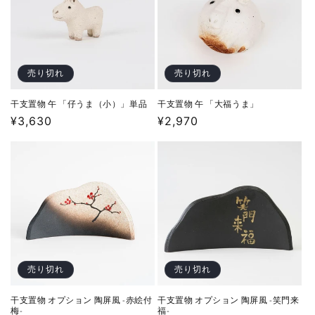
売り切れ
売り切れ
干支置物 午 「仔うま（小）」単品
干支置物 午 「大福うま」
通
¥3,630
通
¥2,970
常
常
価
価
格
格
売り切れ
売り切れ
干支置物 オプション 陶屏風 -赤絵付
干支置物 オプション 陶屏風 -笑門来
梅-
福-