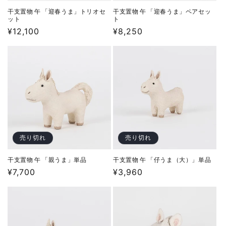
干支置物 午 「迎春うま」トリオセ
干支置物 午 「迎春うま」ペアセッ
ット
ト
通
¥12,100
通
¥8,250
常
常
価
価
格
格
売り切れ
売り切れ
干支置物 午 「親うま」単品
干支置物 午 「仔うま（大）」単品
通
¥7,700
通
¥3,960
常
常
価
価
格
格