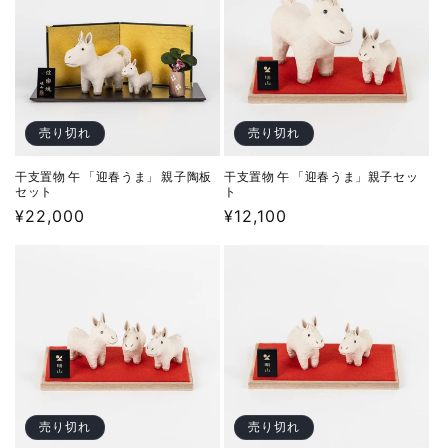
売り切れ
売り切れ
干支置物 午 「迎春うま」 親子陶板
干支置物 午 「迎春うま」親子セッ
セット
ト
通
¥22,000
通
¥12,100
常
常
価
価
格
格
売り切れ
売り切れ