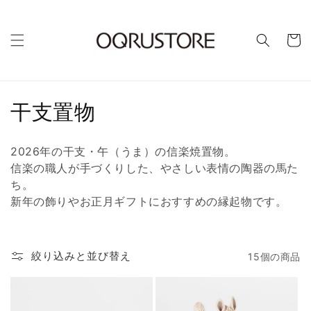
カ
ー
ト
コ
干支置物
レ
2026年の干支・午（うま）の信楽焼置物。
ク
信楽の職人が手づくりした、やさしい表情の陶器の馬た
ち。
シ
新年の飾りやお正月ギフトにおすすめの縁起物です。
ョ
ン
絞り込みと並び替え
15個の商品
: