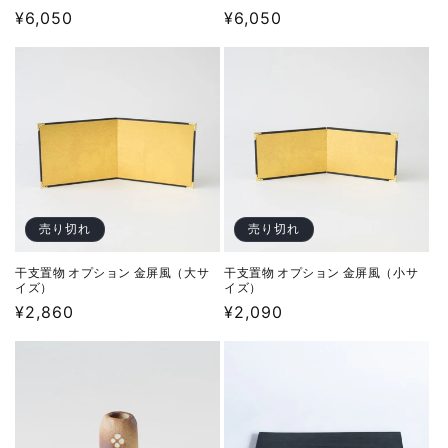
通
¥6,050
通
¥6,050
常
常
価
価
格
格
売り切れ
売り切れ
干支置物 オプション 金屏風（大サ
干支置物 オプション 金屏風（小サ
イズ）
イズ）
通
¥2,860
通
¥2,090
常
常
価
価
格
格