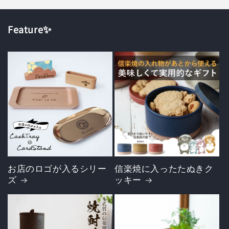
Feature✨
お店のロゴが入るシリー
信楽焼に入ったたぬきク
ズ
ッキー