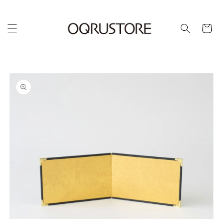
カ
ー
ト