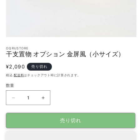
モ
ー
OQRUSTORE
ダ
干支置物 オプション 金屏風（小サイズ）
ル
で
通
¥2,090
売り切れ
メ
デ
常
税込
配送料
はチェックアウト時に計算されます。
ィ
価
ア
数量
格
(1)
を
干
干
開
く
支
支
置
置
売り切れ
物
物
オ
オ
プ
プ