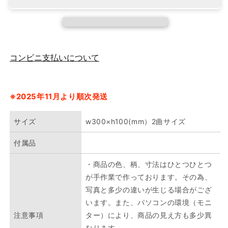
シ
シ
ョ
ョ
ン
ン
金
金
コンビニ支払いについて
屏
屏
風
風
（小
（小
サ
サ
※2025年11月より順次発送
イ
イ
ズ）
ズ）
サイズ
w300×h100(mm）2曲サイズ
の
の
付属品
数
数
量
量
・商品の色、柄、寸法はひとつひとつ
を
を
が手作業で作っております。その為、
減
増
写真と多少の違いが生じる場合がござ
ら
や
います。また、パソコンの環境（モニ
す
す
注意事項
ター）により、商品の見え方も多少異
なります。