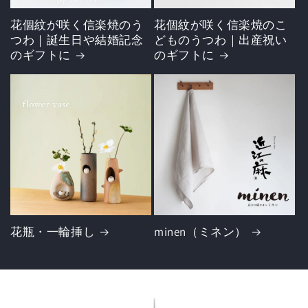
花個紋が咲く信楽焼のう
花個紋が咲く信楽焼のこ
つわ｜誕生日や結婚記念
どものうつわ｜出産祝い
のギフトに
のギフトに
花瓶・一輪挿し
minen（ミネン）