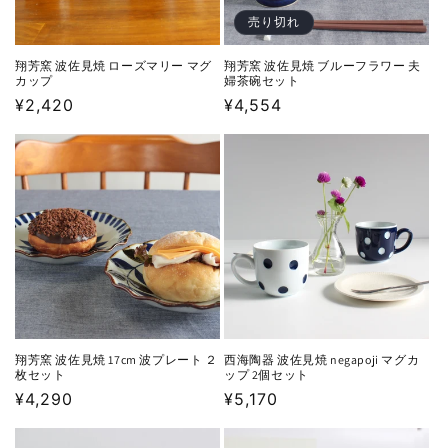
売り切れ
翔芳窯 波佐見焼 ローズマリー マグ
翔芳窯 波佐見焼 ブルーフラワー 夫
カップ
婦茶碗セット
通
¥2,420
通
¥4,554
常
常
価
価
格
格
翔芳窯 波佐見焼 17cm 波プレート ２
西海陶器 波佐見焼 negapoji マグカ
枚セット
ップ 2個セット
通
¥4,290
通
¥5,170
常
常
価
価