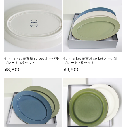
格
格
4th-market 萬古焼 sorbet オーバル
4th-market 萬古焼 sorbet オーバル
プレート 4枚セット
プレート 3枚セット
通
¥8,800
通
¥6,600
常
常
価
価
格
格