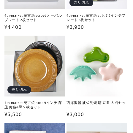
売り切れ
4th-market 萬古焼 sorbet オーバル
4th-market 萬古焼 stilk 7.5インチプ
プレート 2枚セット
レート 2枚セット
通
¥4,400
通
¥3,960
常
常
価
価
格
格
売り切れ
4th-market 萬古焼 noce 9インチ 深
西海陶器 波佐見焼 晴 豆皿 ３点セッ
皿 黄色&黒２枚セット
ト
通
¥5,500
通
¥3,000
常
常
価
価