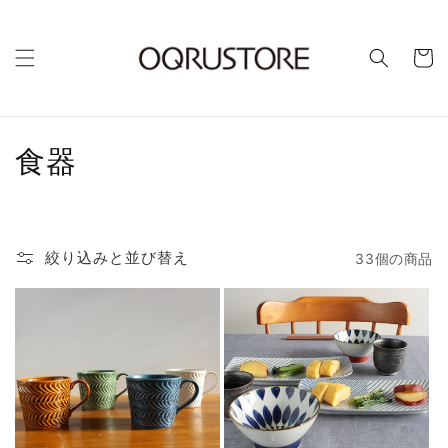
カ
ー
ト
コ
食器
レ
ク
絞り込みと並び替え
33個の商品
シ
ョ
ン
: