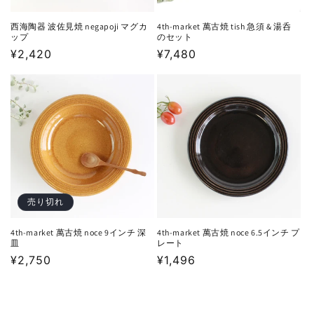
西海陶器 波佐見焼 negapoji マグカ
4th-market 萬古焼 tish 急須 & 湯呑
ップ
のセット
通
¥2,420
通
¥7,480
常
常
価
価
格
格
売り切れ
4th-market 萬古焼 noce 9インチ 深
4th-market 萬古焼 noce 6.5インチ プ
皿
レート
通
¥2,750
通
¥1,496
常
常
価
価
格
格