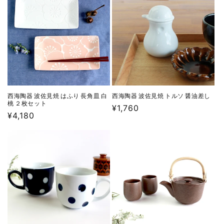
格
格
西海陶器 波佐見焼 はふり 長角皿 白
西海陶器 波佐見焼 トルソ 醤油差し
桃 ２枚セット
通
¥1,760
通
¥4,180
常
常
価
価
格
格