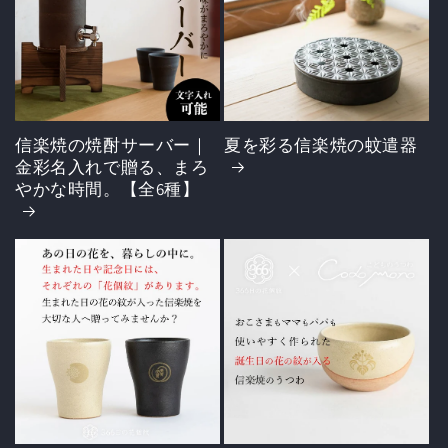
信楽焼の焼酎サーバー｜
夏を彩る信楽焼の蚊遣器
金彩名入れで贈る、まろ
やかな時間。【全6種】