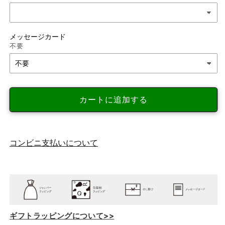
シ
シ
ー
ー
ガ
ガ
メッセージカード
ー
ー
不要
デ
デ
ン
ン
ア
ア
ソ
ソ
カートに追加する
ー
ー
ト
ト
テ
テ
ィ
ィ
コンビニ支払いについて
ー・
ー・
コ
コ
ー
ー
ヒ
ヒ
ー
ー
5
5
ギフトラッピングについて>>
客
客