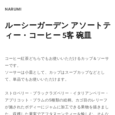
碗
碗
NARUMI
皿
皿
の
の
数
数
ルーシーガーデン アソートテ
量
量
ィー・コーヒー 5客 碗皿
を
を
減
増
ら
や
す
す
コーヒー紅茶どちらでもお使いいただけるカップ＆ソーサ
ーです。
ソーサーは小皿として、カップはスープカップなどとし
て、単品でもお使いいただけます。
ストロベリー・ブラックラズベリー・イタリアンベリー・
アプリコット・プラムの5種類の絵柄。カゴ目のレリーフ
が施されたボディーにジャムに加工できる果物を描きまし
た。収穫した果実でアフタヌーンティーを愉しむ。そんな