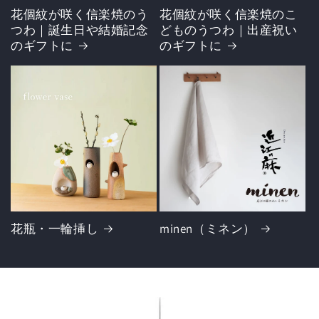
花個紋が咲く信楽焼のう
花個紋が咲く信楽焼のこ
つわ｜誕生日や結婚記念
どものうつわ｜出産祝い
のギフトに
のギフトに
花瓶・一輪挿し
minen（ミネン）