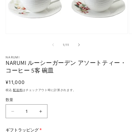
モ
ー
の
1
/
11
ダ
ル
で
NARUMI
NARUMI ルーシーガーデン アソートティー・
メ
デ
コーヒー 5客 碗皿
ィ
ア
通
¥11,000
(1)
(
を
常
税込
配送料
はチェックアウト時に計算されます。
開
価
く
数量
格
NARUMI
NARUMI
ル
ル
ー
ー
ギフトラッピング