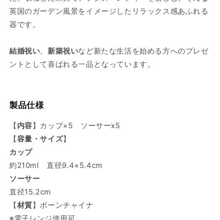
英国のガーデン風景をイメージしたリラックス感あふれる
器です。
結婚祝い
、
新築祝い
など新たな生活を始める方へのプレゼ
ントとして喜ばれる一品となっています。
製品仕様
【
内容
】カップ×5 ソーサーx5
【
容量・サイズ
】
カップ
約210ml 直径9.4×5.4cm
ソーサー
直径15.2cm
【
材質
】ボーンチャイナ
※電子レンジ使用可