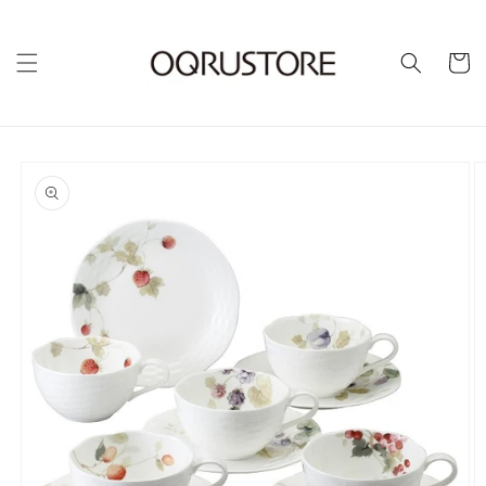
カ
ー
ト