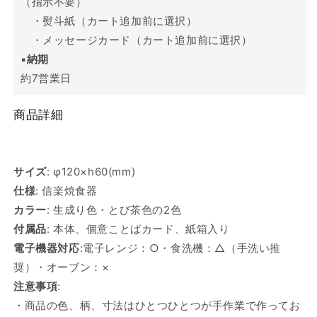
（指示不要）
・熨斗紙（カート追加前に選択）
・メッセージカード（カート追加前に選択）
▪️
納期
約7営業日
商品詳細
サイズ
:
φ120×h60(mm)
仕様
: 信楽焼食器
カラー
: 生成り色・とび茶色の2色
付属品
: 本体、個意ことばカード、紙箱入り
電子機器対応
:電子レンジ：○・食洗機：△（手洗い推
奨）・オーブン：×
注意事項
:
・商品の色、柄、寸法はひとつひとつが手作業で作ってお