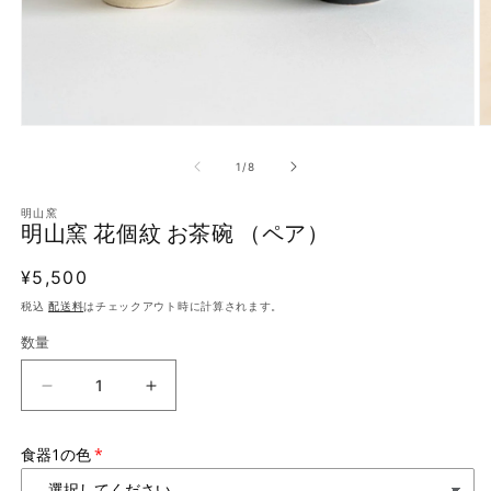
モ
ー
の
1
/
8
ダ
ル
で
明山窯
明山窯 花個紋 お茶碗 （ペア）
メ
デ
ィ
通
¥5,500
ア
常
税込
配送料
はチェックアウト時に計算されます。
(1)
(
を
価
数量
開
格
く
明
明
山
山
窯
窯
食器1の色
花
花