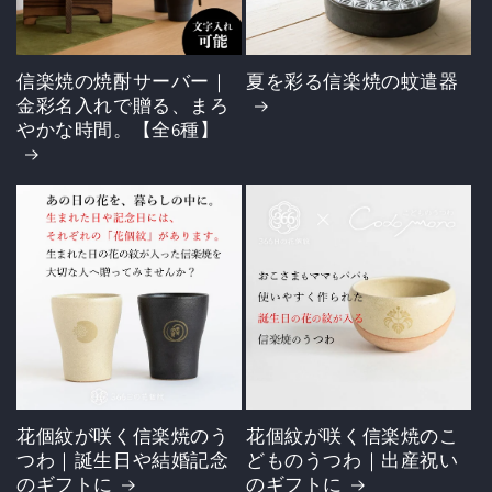
信楽焼の焼酎サーバー｜
夏を彩る信楽焼の蚊遣器
金彩名入れで贈る、まろ
やかな時間。【全6種】
花個紋が咲く信楽焼のう
花個紋が咲く信楽焼のこ
つわ｜誕生日や結婚記念
どものうつわ｜出産祝い
のギフトに
のギフトに