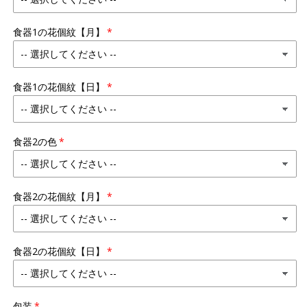
個
個
紋
紋
食器1の花個紋【月】
お
お
茶
茶
碗
碗
食器1の花個紋【日】
（ペ
（ペ
ア）
ア）
の
の
数
数
食器2の色
量
量
を
を
減
増
食器2の花個紋【月】
ら
や
す
す
食器2の花個紋【日】
包装