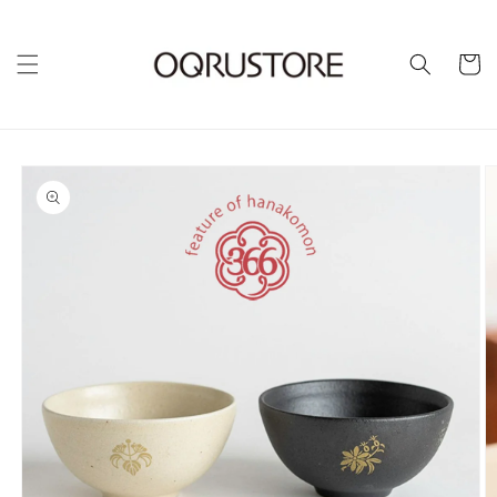
カ
ー
ト