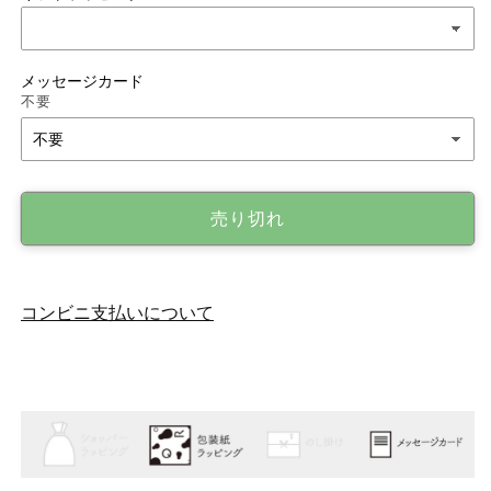
子
子
昭
昭
和
和
メッセージカード
モ
モ
不要
ダ
ダ
ン
ン
復
復
刻
刻
売り切れ
タ
タ
ン
ン
ブ
ブ
ラ
ラ
コンビニ支払いについて
ー
ー
130N
130N
200ml
200ml
の
の
数
数
量
量
を
を