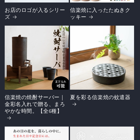
お店のロゴが入るシリー
信楽焼に入ったたぬきク
ズ
ッキー
信楽焼の焼酎サーバー｜
夏を彩る信楽焼の蚊遣器
金彩名入れで贈る、まろ
やかな時間。【全6種】