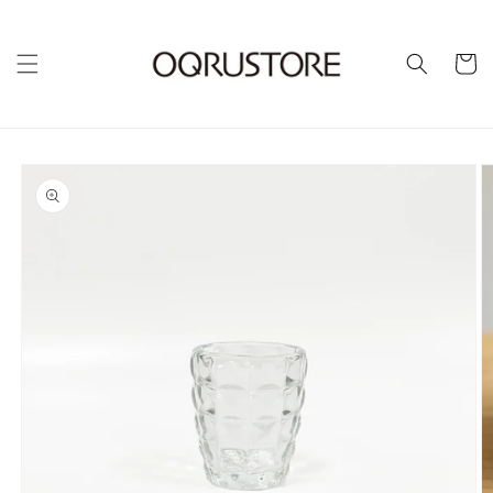
カ
ー
ト