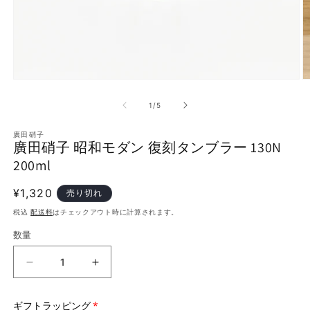
モ
ー
の
1
/
5
ダ
ル
で
廣田硝子
廣田硝子 昭和モダン 復刻タンブラー 130N
メ
デ
200ml
ィ
ア
通
¥1,320
売り切れ
(1)
(
を
常
税込
配送料
はチェックアウト時に計算されます。
開
価
く
数量
格
廣
廣
田
田
硝
硝
ギフトラッピング