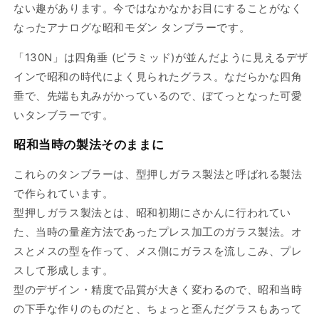
ない趣があります。今ではなかなかお目にすることがなく
なったアナログな昭和モダン
タンブラー
です。
「130N」は
四角垂 (ピラミッド)が並んだように見えるデザ
インで
昭和の時代によく見られたグラス。
なだらかな四角
垂で、先端も丸みがかっているので、ぼてっとなった可愛
い
タンブラー
です。
昭和当時の製法そのままに
これらのタンブラーは、型押しガラス製法と呼ばれる製法
で作られています。
型押しガラス製法とは、昭和初期にさかんに行われてい
た、当時の量産方法であったプレス加工のガラス製法。オ
スとメスの型を作って、メス側にガラスを流しこみ、プレ
スして形成します。
型のデザイン・精度で品質が大きく変わるので、昭和当時
の下手な作りのものだと、ちょっと歪んだグラスもあって