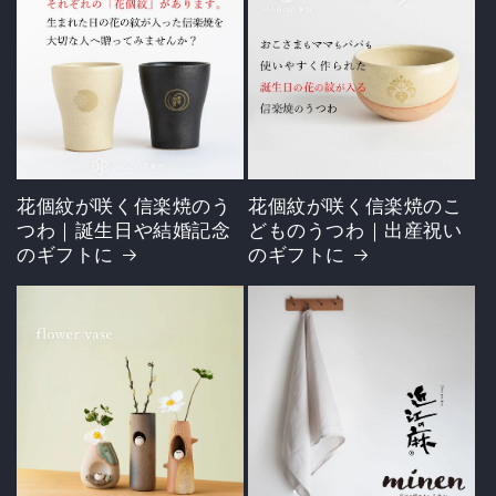
花個紋が咲く信楽焼のう
花個紋が咲く信楽焼のこ
つわ｜誕生日や結婚記念
どものうつわ｜出産祝い
のギフトに
のギフトに