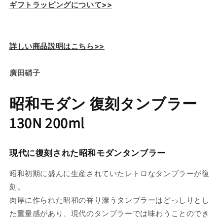
ギフトラッピングについて>>
減
増
ら
や
す
す
詳しい商品説明はこちら>>
廣田硝子
昭和モダン 復刻タンブラー
130N 200ml
現代に復刻された昭和モダンタンブラー
昭和初期に盛んに生産されていたレトロなタンブラーが復
刻。
肉厚に作られた昭和の香り漂う
タンブラー
はどっしりとし
た重量感があり、現代の
タンブラー
では味わうことのでき