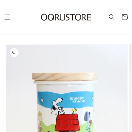
カ
ー
ト