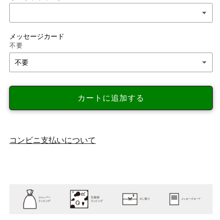
豊
豊
琺
琺
瑯
瑯
メッセージカード
ス
ス
不要
ヌ
ヌ
ー
ー
ピ
ピ
ー
ー
カートに追加する
PEANUTS
PEANUTS
ホ
ホ
ー
ー
ロ
ロ
コンビニ支払いについて
ー
ー
キ
キ
ャ
ャ
ニ
ニ
ス
ス
タ
タ
ー
ー