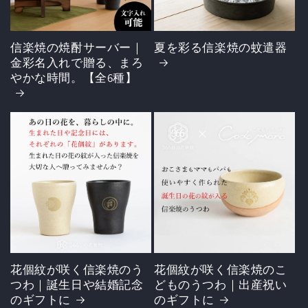
信楽焼の焼酎サーバー｜
夏を彩る信楽焼の蚊遣器
金彩名入れで贈る、まろ
やかな時間。【全6種】
花個紋が咲く信楽焼のう
花個紋が咲く信楽焼のこ
つわ｜誕生日や結婚記念
どものうつわ｜出産祝い
のギフトに
のギフトに