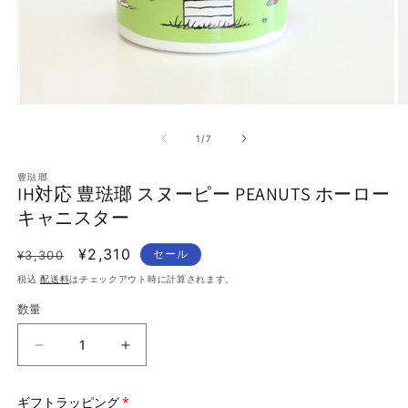
モ
ー
の
1
/
7
ダ
ル
で
豊琺瑯
IH対応 豊琺瑯 スヌーピー PEANUTS ホーロー
メ
デ
キャニスター
ィ
ア
通
セ
¥2,310
セール
¥3,300
(1)
(
を
常
ー
税込
配送料
はチェックアウト時に計算されます。
開
価
ル
く
数量
格
価
格
IH
IH
対
対
応
応
ギフトラッピング