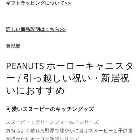
ギフトラッピングについて>>
の
の
数
数
量
量
を
を
詳しい商品説明はこちら>>
減
増
ら
や
豊琺瑯
す
す
PEANUTS ホーローキャニスタ
ー / 引っ越しい祝い・新居祝
いにおすすめ
可愛いスヌーピーのキッチングッズ
スヌーピー：グリーンフィールドシリーズ
気持ちよく晴れた野原で賑やかに遊ぶスヌーピーと子供達
が描かれたホーロー雑貨シリーズ。