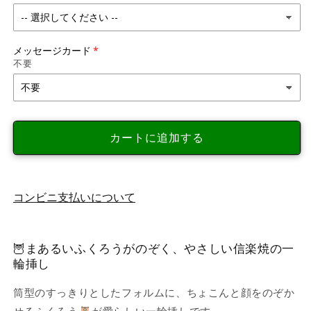
【花
【花
瓶】
瓶】
ふ
ふ
メッセージカード
く
く
不要
ろ
ろ
う
う
丸
丸
花
花
カートに追加する
入
入
｜
｜
フ
フ
ラ
ラ
コンビニ支払いについて
ワ
ワ
ー
ー
ベ
ベ
🦉
まあるいふくろうがのぞく、やさしい信楽焼の一
ー
ー
輪挿し
ス・
ス・
一
一
筒型のすっきりとしたフォルムに、ちょこんと顔をのぞか
輪
輪