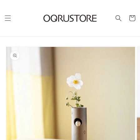
カ
ー
ト