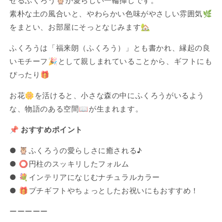
せるふくろう🦉が愛らしい一輪挿しです。
挿
挿
素朴な土の風合いと、やわらかい色味がやさしい雰囲気🌿
し
し
をまとい、お部屋にそっとなじみます🏡
信
信
楽
楽
ふくろうは「福来朗（ふくろう）」とも書かれ、縁起の良
焼
焼
いモチーフ🎉として親しまれていることから、ギフトにも
の
の
ぴったり🎁
数
数
量
量
お花🌼を活けると、小さな森の中にふくろうがいるよう
を
を
な、物語のある空間📖が生まれます。
減
増
ら
や
📌 おすすめポイント
す
す
● 🦉ふくろうの愛らしさに癒される♪
● ⭕️円柱のスッキリしたフォルム
● 💐インテリアになじむナチュラルカラー
● 🎁プチギフトやちょっとしたお祝いにもおすすめ！
ーーーーー