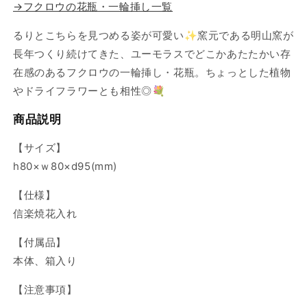
→フクロウの花瓶・一輪挿し一覧
るりとこちらを見つめる姿が可愛い✨窯元である明山窯が
長年つくり続けてきた、ユーモラスでどこかあたたかい存
在感のあるフクロウの一輪挿し・花瓶。ちょっとした植物
やドライフラワーとも相性◎💐
商品説明
【サイズ】
h80×ｗ80×d95(mm)
【仕様】
信楽焼花入れ
【付属品】
本体、箱入り
【注意事項】