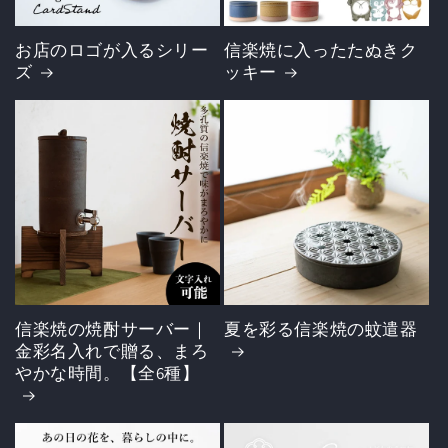
お店のロゴが入るシリー
信楽焼に入ったたぬきク
ズ
ッキー
信楽焼の焼酎サーバー｜
夏を彩る信楽焼の蚊遣器
金彩名入れで贈る、まろ
やかな時間。【全6種】