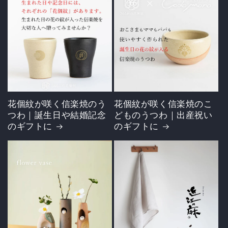
花個紋が咲く信楽焼のう
花個紋が咲く信楽焼のこ
つわ｜誕生日や結婚記念
どものうつわ｜出産祝い
のギフトに
のギフトに