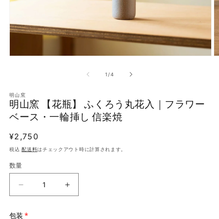
モ
ー
の
1
/
4
ダ
ル
で
明山窯
明山窯 【花瓶】 ふくろう丸花入｜フラワー
メ
デ
ベース・一輪挿し 信楽焼
ィ
ア
通
¥2,750
(1)
(
を
常
税込
配送料
はチェックアウト時に計算されます。
開
価
く
数量
格
明
明
山
山
窯
窯
包装