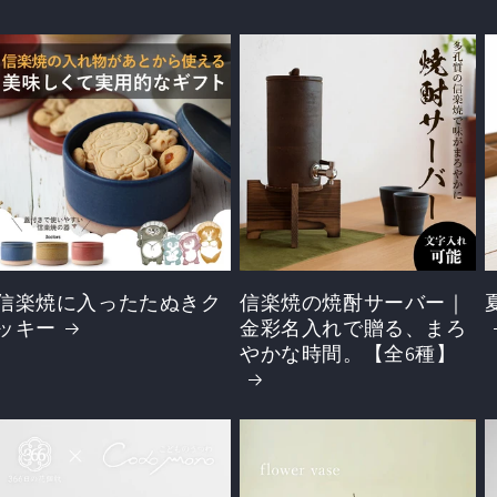
を
開
く
信楽焼に入ったたぬきク
信楽焼の焼酎サーバー｜
ッキー
金彩名入れで贈る、まろ
やかな時間。【全6種】