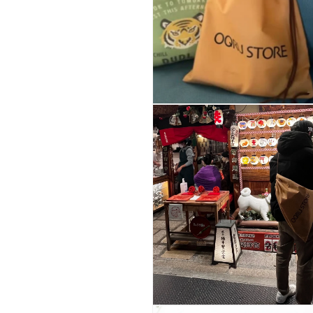
ア
(1)
を
開
く
モ
ー
ダ
ル
で
メ
デ
ィ
ア
(2)
を
開
く
モ