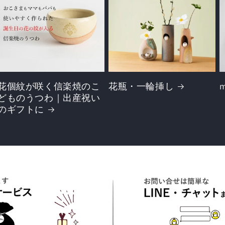
花個紋が咲く信楽焼のこ
花瓶・一輪挿し
どものうつわ｜出産祝い
のギフトに