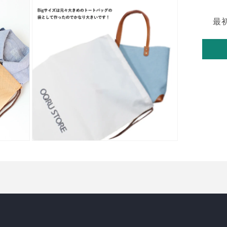
ー
ダ
最
ル
で
メ
デ
ィ
ア
(5)
を
開
く
モ
ー
ダ
ル
で
メ
デ
ィ
ア
(7)