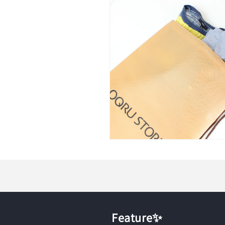
ー
ダ
ル
で
メ
デ
ィ
ア
(4)
を
開
く
モ
ー
ダ
ル
で
メ
デ
ィ
Feature✨
ア
(6)