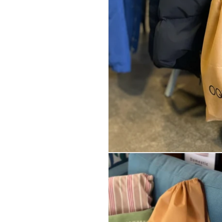
モ
ー
ダ
ル
で
メ
デ
ィ