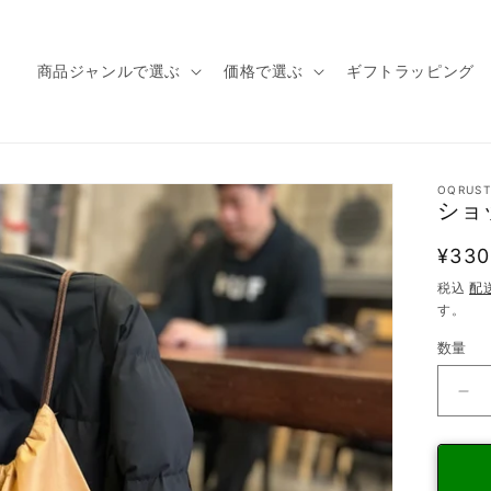
商品ジャンルで選ぶ
価格で選ぶ
ギフトラッピング
OQRUST
ショ
通
¥330
常
税込
配
す。
価
格
数量
シ
ョ
ッ
パ