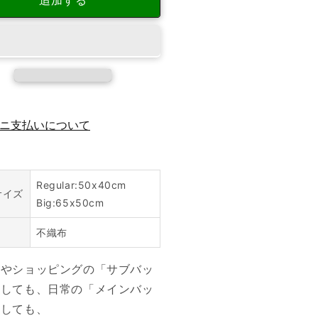
追加する
ー
の
数
量
を
増
や
ニ支払いについて
す
Regular:50x40cm
サイズ
Big:65x50cm
不織布
中やショッピングの「サブバッ
としても、日常の「メインバッ
としても、