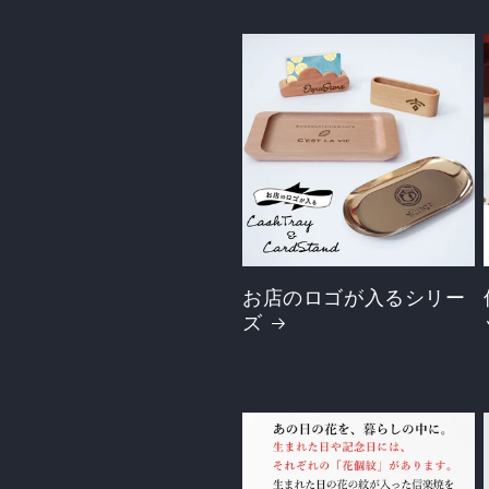
を
開
く
お店のロゴが入るシリー
ズ