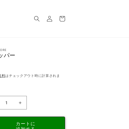
ロ
カ
グ
ー
イ
ト
ン
ORE
ッパー
送料
はチェックアウト時に計算されま
シ
ョ
ッ
カートに
パ