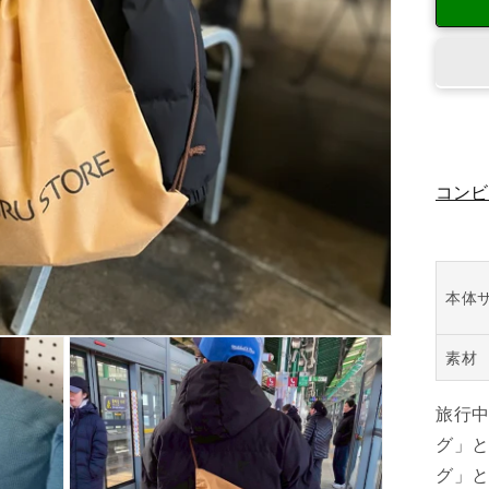
ー
の
数
量
を
減
ら
コンビ
す
本体
素材
旅行
グ」
グ」