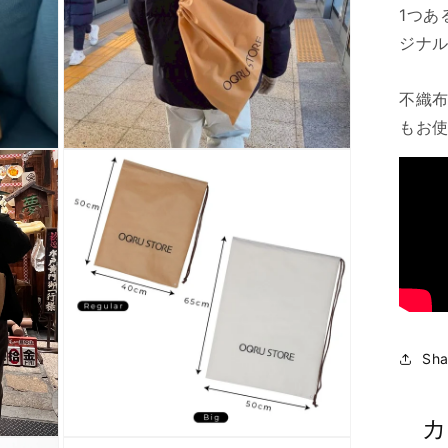
1つあ
ジナ
不織
もお
モ
ー
ダ
ル
で
メ
デ
ィ
ア
(3)
を
開
Sha
く
カ
モ